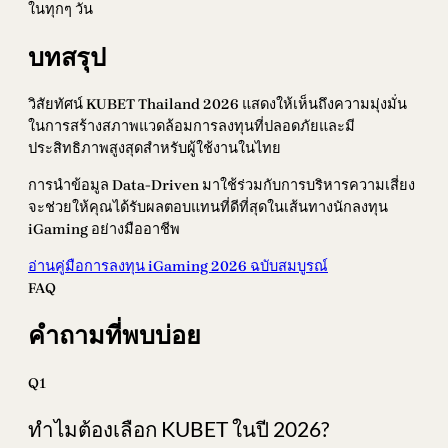
ในทุกๆ วัน
บทสรุป
วิสัยทัศน์ KUBET Thailand 2026 แสดงให้เห็นถึงความมุ่งมั่น
ในการสร้างสภาพแวดล้อมการลงทุนที่ปลอดภัยและมี
ประสิทธิภาพสูงสุดสำหรับผู้ใช้งานในไทย
การนำข้อมูล Data-Driven มาใช้ร่วมกับการบริหารความเสี่ยง
จะช่วยให้คุณได้รับผลตอบแทนที่ดีที่สุดในเส้นทางนักลงทุน
iGaming อย่างมืออาชีพ
อ่านคู่มือการลงทุน iGaming 2026 ฉบับสมบูรณ์
FAQ
คำถามที่พบบ่อย
Q1
ทำไมต้องเลือก KUBET ในปี 2026?