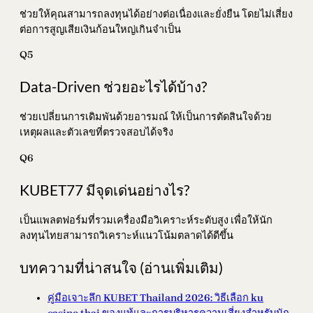
ช่วยให้คุณสามารถลงทุนได้อย่างต่อเนื่องและยั่งยืน โดยไม่เสี่ยง
ต่อการสูญเสียเงินก้อนใหญ่เกินจำเป็น
Q5
Data-Driven ช่วยอะไรได้บ้าง?
ช่วยเปลี่ยนการเดิมพันด้วยอารมณ์ ให้เป็นการตัดสินใจด้วย
เหตุผลและตัวเลขที่ตรวจสอบได้จริง
Q6
KUBET77 มีจุดเด่นอย่างไร?
เป็นแพลตฟอร์มที่รวมเครื่องมือวิเคราะห์ระดับสูง เพื่อให้นัก
ลงทุนไทยสามารถวิเคราะห์แนวโน้มตลาดได้ดีขึ้น
บทความที่น่าสนใจ (อ่านเพิ่มเติม)
คู่มือเจาะลึก KUBET Thailand 2026: วิธีเลือก ku