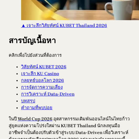
▲ เจาะลึกวิสัยทัศน์ KUBET Thailand 2026
สารบัญเนื้อหา
คลิกเพื่อไปยังส่วนที่ต้องการ
วิสัยทัศน์ KUBET 2026
เจาะลึก KU Casino
กลยุทธ์บอลโลก 2026
การจัดการความเสี่ยง
การวิเคราะห์ Data-Driven
บทสรุป
คำถามที่พบบ่อย
ในปี
World Cup 2026
อุตสาหกรรมเดิมพันออนไลน์ในไทยก้าว
สู่ยุคแห่งความโปร่งใสผ่าน KUBET Thailand นักลงทุนมือ
อาชีพจำเป็นต้องปรับตัวเข้าสู่ระบบ Data-Driven เพื่อวิเคราะห์