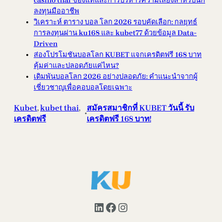
casino thai ของแท้และการบริหารความเสี่ยงสำหรับนัก
ลงทุนมืออาชีพ
วิเคราะห์ ตาราง บอล โลก 2026 รอบคัดเลือก: กลยุทธ์
การลงทุนผ่าน ku168 และ kubet77 ด้วยข้อมูล Data-
Driven
ส่องโปรโมชันบอลโลก KUBET แจกเครดิตฟรี 168 บาท
คุ้มค่าและปลอดภัยแค่ไหน?
เดิมพันบอลโลก 2026 อย่างปลอดภัย: คำแนะนำจากผู้
เชี่ยวชาญเพื่อคอบอลโดยเฉพาะ
Kubet
, 
kubet thai
, 
สมัครสมาชิกที่ KUBET วันนี้ รับ
•
เครดิตฟรี
เครดิตฟรี 168 บาท!
LinkedIn
Facebook
Instagram