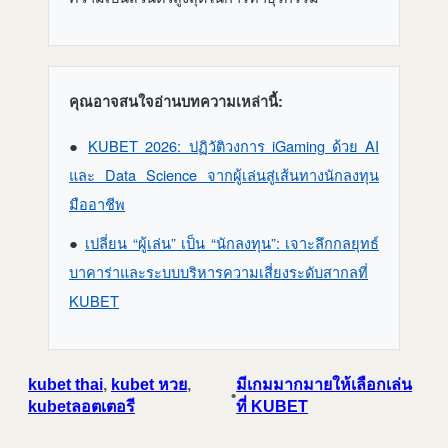
คุณอาจสนใจอ่านบทความเหล่านี้:
●
KUBET 2026: ปฏิวัติวงการ iGaming ด้วย AI
และ Data Science จากผู้เล่นสู่เส้นทางนักลงทุน
มืออาชีพ
●
เปลี่ยน “ผู้เล่น” เป็น “นักลงทุน”: เจาะลึกกลยุทธ์
บาคาร่าและระบบบริหารความเสี่ยงระดับสากลที่
KUBET
kubet thai
, 
kubet หวย
, 
มีเกมมากมายให้เลือกเล่น
•
kubetลอตเตอรี
ที่ KUBET