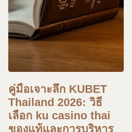
คู่มือเจาะลึก KUBET
Thailand 2026: วิธี
เลือก ku casino thai
ของแท้และการบริหาร