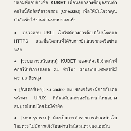
ปลอมที่แอบอ้างชื่อ
เพื่อหลอกลวงข้อมูลส่วนตัว
KUBET
ต่อไปนี้คือลิสต์ตรวจสอบ (Checklist) เพื่อให้มั่นใจว่าคุณ
กำลังเข้าใช้งานผ่านระบบของแท้:
● [ตรวจสอบ URL]: เว็บไซต์ทางการต้องมีโปรโตคอล
HTTPS และชื่อโดเมนที่ได้รับการยืนยันจากเครือข่าย
หลัก
● [ระบบการสนับสนุน]: KUBET ของแท้จะมีเจ้าหน้าที่
คอยให้บริการตลอด 24 ชั่วโมง ผ่านระบบแชทสดที่มี
ความเสถียรสูง
● [อินเตอร์เฟซ]: ku casino thai ของจริงจะมีการอัปเดต
หน้าตา UI/UX ที่ทันสมัยและรองรับภาษาไทยอย่าง
สมบูรณ์แบบโดยไม่มีคำผิด
● [ระบบธุรกรรม]: ต้องเป็นการทำรายการผ่านหน้าเว็บ
โดยตรง ไม่มีการแจ้งโอนผ่านไลน์ส่วนตัวของแอดมิน