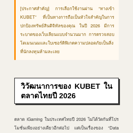
[ประกาศสำคัญ] การเลือกใช้งานผ่าน “ทางเข้า
KUBET” ที่เป็นทางการถือเป็นหัวใจสำคัญในการ
ปกป้องทรัพย์สินดิจิทัลของคุณ ในปี 2026 มีการ
ระบาดของเว็บเลียนแบบจำนวนมาก การตรวจสอบ
โดเมนเนมและใบเซอร์ติฟิเกตความปลอดภัยเป็นสิ่ง
ที่นักลงทุนห้ามละเลย
วิวัฒนาการของ KUBET ใน
ตลาดไทยปี 2026
ตลาด iGaming ในประเทศไทยปี 2026 ไม่ได้วัดกันที่โปร
โมชั่นเพียงอย่างเดียวอีกต่อไป แต่เป็นเรื่องของ “Data