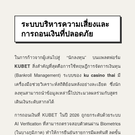
ระบบบริหารความเสี่ยงและ
การถอนเงินที่ปลอดภัย
ในการก้าวจากผู้เล่นไปสู่ “นักลงทุน” บนแพลตฟอร์ม
สิ่งสำคัญที่สุดคือการใช้ทฤษฎีการจัดการเงินทุน
KUBET
(Bankroll Management) ระบบของ
มี
ku casino thai
เครื่องมือช่วยวิเคราะห์สถิติย้อนหลังอย่างละเอียด ซึ่งนัก
ลงทุนสามารถนำข้อมูลเหล่านี้ไปประมวลผลร่วมกับสูตร
เดินเงินระดับสากลได้
การถอนเงินที่ KUBET ในปี 2026 ถูกยกระดับด้วยระบบ
AI Verification ที่สามารถตรวจสอบตัวตนผ่าน Biometrics
(ในบางภูมิภาค) ทำให้การยืนยันรายการมีผลทันที ลดขั้น