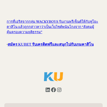
การที่เอริสจากกลุ่ม WACKYBOYS รับงานพรีเซ็นต์ให้กับฟูโยะ
คาสิโน แล้วถูกกล่าวหาว่าเป็นเว็บไซต์พนันโกงจาก “สังคมผู้
คุ้มครองความยุติธรรม”
สมัคร KUBET รับเครดิตฟรีและสนุกไปกับเกมคาสิโน
•
LinkedIn
Facebook
Instagram